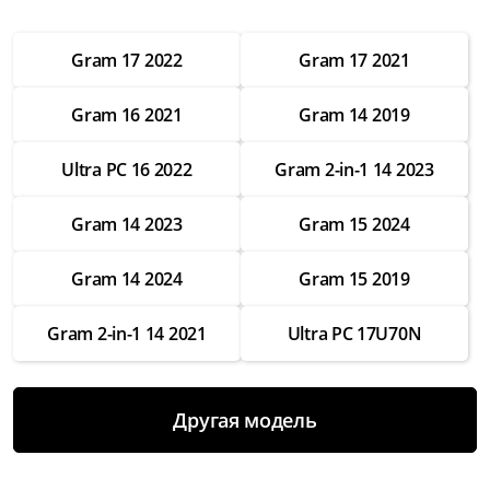
от 2 500 ₽
Gram 17 2022
Gram 17 2021
Настройка операционной системы
от 2 500 ₽
Gram 16 2021
Gram 14 2019
Модернизация
от 3 500 ₽
Ultra PC 16 2022
Gram 2-in-1 14 2023
Замена Wifi
Gram 14 2023
Gram 15 2024
от 3 500 ₽
Замена SSD
Gram 14 2024
Gram 15 2019
от 4 000 ₽
Gram 2-in-1 14 2021
Ultra PC 17U70N
Замена HDD
от 3 500 ₽
Замена экрана
Другая модель
от 7 000 ₽
Замена термопасты