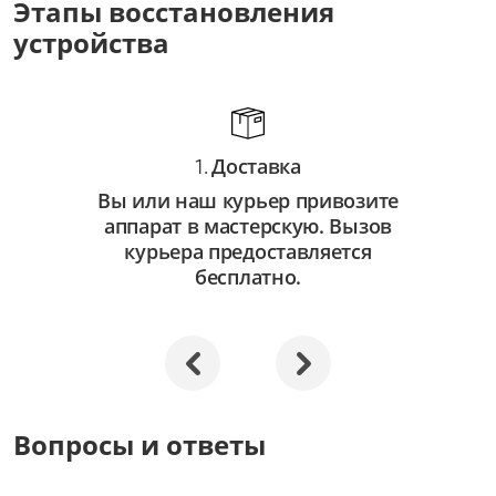
Этапы восстановления
от 3 500 ₽
устройства
Восстановление системы
от 2 500 ₽
Апгрейд
Доставка
от 3 000 ₽
1.
Вы или наш курьер привозите
аппарат в мастерскую. Вызов
курьера предоставляется
бесплатно.
Вопросы и ответы