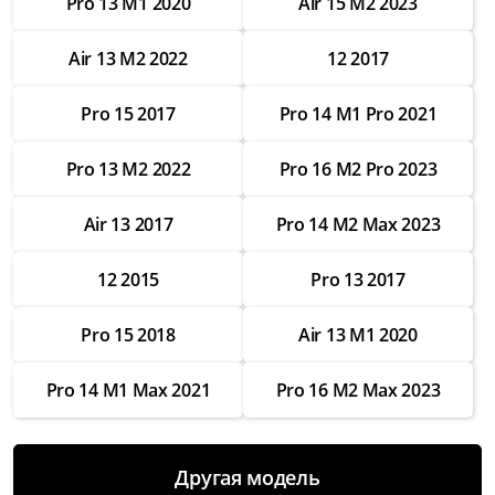
Pro 13 M1 2020
Air 15 M2 2023
Замена Wifi
Air 13 M2 2022
12 2017
от 3 500 ₽
Замена SSD
Pro 15 2017
Pro 14 M1 Pro 2021
от 4 000 ₽
Pro 13 M2 2022
Pro 16 M2 Pro 2023
Замена HDD
от 3 500 ₽
Air 13 2017
Pro 14 M2 Max 2023
Замена экрана
12 2015
Pro 13 2017
от 7 000 ₽
Замена термопасты
Pro 15 2018
Air 13 M1 2020
от 2 500 ₽
Pro 14 M1 Max 2021
Pro 16 M2 Max 2023
Замена тачпада
от 3 500 ₽
Замена системы охлаждения
Другая модель
от 4 500 ₽