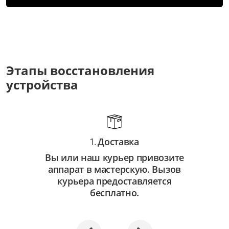
Замена разъемов питания
от 3 500 ₽
Замена петлей
от 3 500 ₽
Этапы восстановления
устройства
Замена оперативной памяти
от 3 000 ₽
Замена ОЗУ
от 3 000 ₽
Доставка
1.
Замена матрицы экрана
Вы или наш курьер привозите
от 7 000 ₽
аппарат в мастерскую. Вызов
курьера предоставляется
Замена материнской платы
бесплатно.
от 10 000 ₽
Замена корпуса
от 6 000 ₽