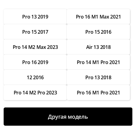
от 2 500 ₽
Pro 13 2019
Pro 16 M1 Max 2021
Настройка операционной системы
от 2 500 ₽
Pro 15 2017
Pro 15 2016
Модернизация
от 3 500 ₽
Pro 14 M2 Max 2023
Air 13 2018
Замена Wifi
Pro 16 2019
Pro 14 M1 Pro 2021
от 3 500 ₽
Замена SSD
12 2016
Pro 13 2018
от 4 000 ₽
Pro 14 M2 Pro 2023
Pro 16 M1 Pro 2021
Замена HDD
от 3 500 ₽
Замена экрана
Другая модель
от 7 000 ₽
Замена термопасты