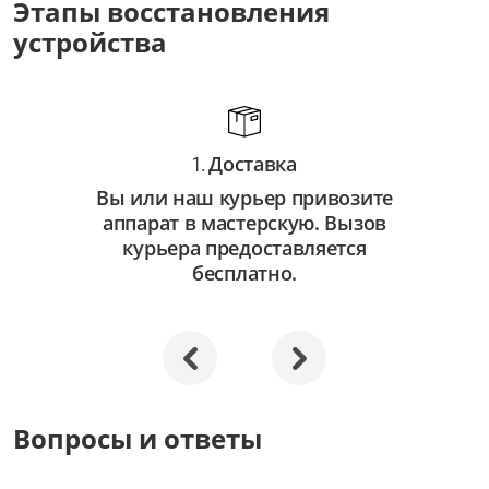
Этапы восстановления
от 3 500 ₽
устройства
Восстановление системы
от 2 500 ₽
Апгрейд
Доставка
от 3 000 ₽
1.
Вы или наш курьер привозите
аппарат в мастерскую. Вызов
курьера предоставляется
бесплатно.
Вопросы и ответы