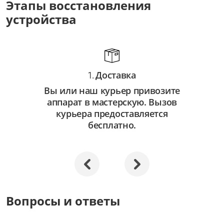
Этапы восстановления
от 3 500 ₽
устройства
Восстановление системы
от 2 500 ₽
Апгрейд
Доставка
от 3 000 ₽
1.
Вы или наш курьер привозите
аппарат в мастерскую. Вызов
курьера предоставляется
бесплатно.
Вопросы и ответы