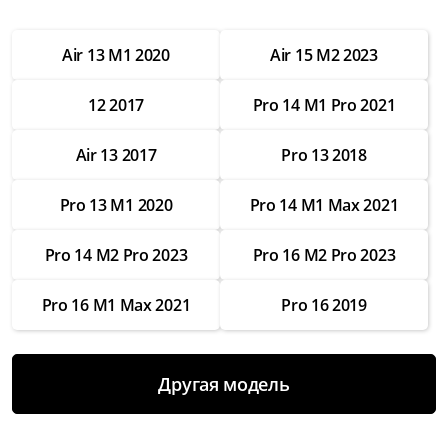
от 2 500 ₽
Air 13 M1 2020
Air 15 M2 2023
Настройка операционной системы
от 2 500 ₽
12 2017
Pro 14 M1 Pro 2021
Модернизация
от 3 500 ₽
Air 13 2017
Pro 13 2018
Замена Wifi
Pro 13 M1 2020
Pro 14 M1 Max 2021
от 3 500 ₽
Замена SSD
Pro 14 M2 Pro 2023
Pro 16 M2 Pro 2023
от 4 000 ₽
Pro 16 M1 Max 2021
Pro 16 2019
Замена HDD
от 3 500 ₽
Замена экрана
Другая модель
от 7 000 ₽
Замена термопасты