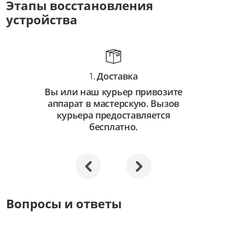
Этапы восстановления
от 3 500 ₽
устройства
Восстановление системы
от 2 500 ₽
Апгрейд
Доставка
от 3 000 ₽
1.
Вы или наш курьер привозите
аппарат в мастерскую. Вызов
курьера предоставляется
бесплатно.
Вопросы и ответы