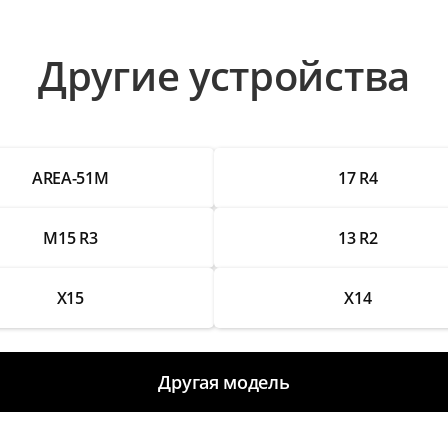
Другие устройства
AREA-51M
17 R4
M15 R3
13 R2
X15
X14
Другая модель