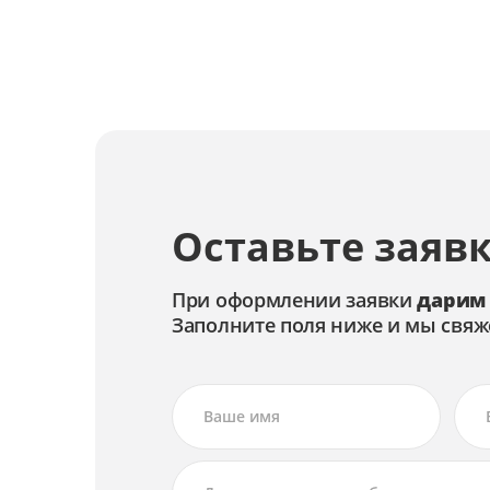
Замена матрицы экрана
Замена материнской платы
Замена корпуса
Замена клавиатуры
Оставьте заявк
Замена камеры
Замена жесткого диска
При оформлении заявки
дарим
Заполните поля ниже и мы свяж
Замена видеокарты
Замена батареи
Восстановление системы
Апгрейд