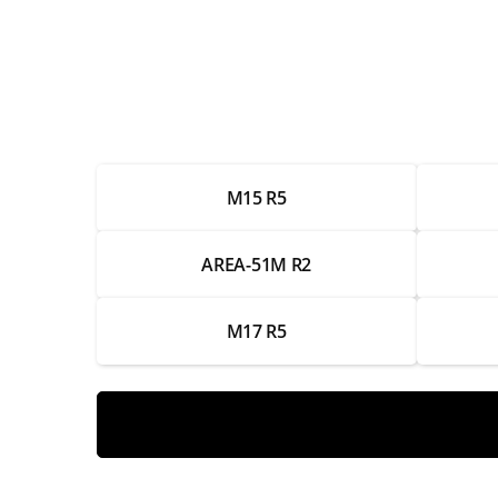
Замена Wifi
Замена SSD
Замена HDD
Замена экрана
M15 R5
Замена термопасты
Замена тачпада
AREA-51M R2
Замена системы охлаждения
M17 R5
Замена разъемов питания
Замена петлей
Замена оперативной памяти
Замена ОЗУ