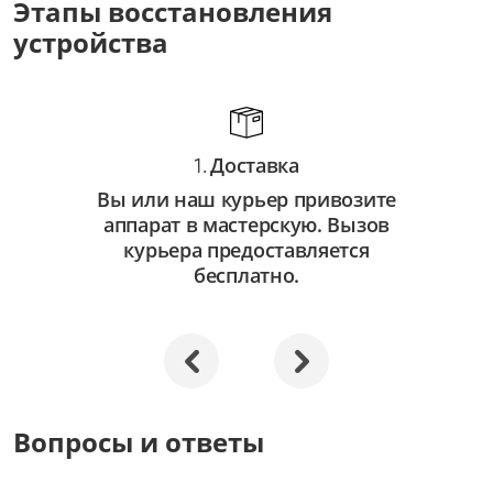
Этапы восстановления
от 3 500 ₽
устройства
Восстановление системы
от 2 500 ₽
Апгрейд
Доставка
от 3 000 ₽
1.
Вы или наш курьер привозите
аппарат в мастерскую. Вызов
курьера предоставляется
бесплатно.
Вопросы и ответы