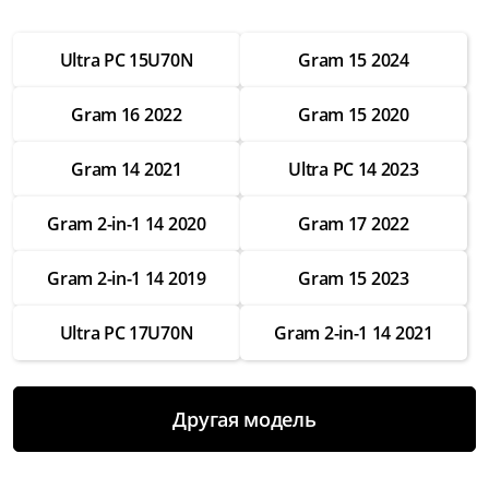
от 2 500 ₽
Ultra PC 15U70N
Gram 15 2024
Настройка операционной системы
от 2 500 ₽
Gram 16 2022
Gram 15 2020
Модернизация
от 3 500 ₽
Gram 14 2021
Ultra PC 14 2023
Замена Wifi
Gram 2-in-1 14 2020
Gram 17 2022
от 3 500 ₽
Замена SSD
Gram 2-in-1 14 2019
Gram 15 2023
от 4 000 ₽
Ultra PC 17U70N
Gram 2-in-1 14 2021
Замена HDD
от 3 500 ₽
Замена экрана
Другая модель
от 7 000 ₽
Замена термопасты