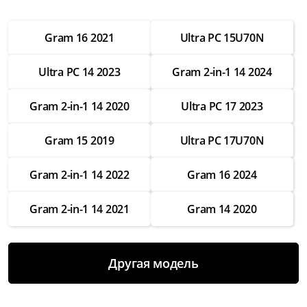
от 2 500 ₽
Gram 16 2021
Ultra PC 15U70N
Настройка операционной системы
от 2 500 ₽
Ultra PC 14 2023
Gram 2-in-1 14 2024
Модернизация
от 3 500 ₽
Gram 2-in-1 14 2020
Ultra PC 17 2023
Замена Wifi
Gram 15 2019
Ultra PC 17U70N
от 3 500 ₽
Замена SSD
Gram 2-in-1 14 2022
Gram 16 2024
от 4 000 ₽
Gram 2-in-1 14 2021
Gram 14 2020
Замена HDD
от 3 500 ₽
Замена экрана
Другая модель
от 7 000 ₽
Замена термопасты