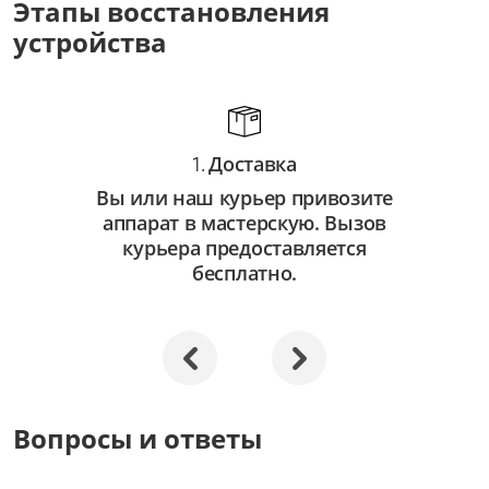
Этапы восстановления
от 3 500 ₽
устройства
Восстановление системы
от 2 500 ₽
Апгрейд
Доставка
от 3 000 ₽
1.
Вы или наш курьер привозите
аппарат в мастерскую. Вызов
курьера предоставляется
бесплатно.
Вопросы и ответы