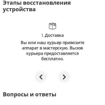
Этапы восстановления
от 3 500 ₽
устройства
Восстановление системы
от 2 500 ₽
Апгрейд
Доставка
от 3 000 ₽
1.
Вы или наш курьер привозите
аппарат в мастерскую. Вызов
курьера предоставляется
бесплатно.
Вопросы и ответы