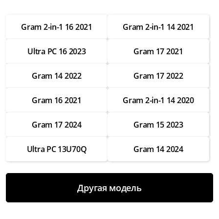
от 2 500 ₽
Gram 2-in-1 16 2021
Gram 2-in-1 14 2021
Настройка операционной системы
от 2 500 ₽
Ultra PC 16 2023
Gram 17 2021
Модернизация
от 3 500 ₽
Gram 14 2022
Gram 17 2022
Замена Wifi
Gram 16 2021
Gram 2-in-1 14 2020
от 3 500 ₽
Замена SSD
Gram 17 2024
Gram 15 2023
от 4 000 ₽
Ultra PC 13U70Q
Gram 14 2024
Замена HDD
от 3 500 ₽
Замена экрана
Другая модель
от 7 000 ₽
Замена термопасты