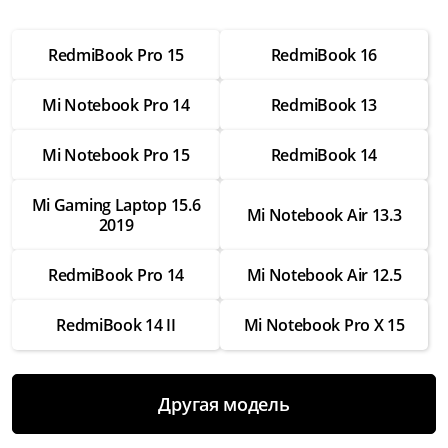
от 2 500 ₽
RedmiBook Pro 15
RedmiBook 16
Настройка операционной системы
от 2 500 ₽
Mi Notebook Pro 14
RedmiBook 13
Модернизация
от 3 500 ₽
Mi Notebook Pro 15
RedmiBook 14
Замена Wifi
Mi Gaming Laptop 15.6
от 3 500 ₽
Mi Notebook Air 13.3
2019
Замена SSD
RedmiBook Pro 14
Mi Notebook Air 12.5
от 4 000 ₽
Замена HDD
RedmiBook 14 II
Mi Notebook Pro X 15
от 3 500 ₽
Замена экрана
Другая модель
от 7 000 ₽
Замена термопасты