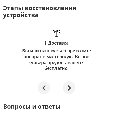
от 3 500 ₽
Этапы восстановления
устройства
Восстановление системы
от 2 500 ₽
Апгрейд
от 3 000 ₽
Доставка
1.
Вы или наш курьер привозите
аппарат в мастерскую. Вызов
курьера предоставляется
бесплатно.
Вопросы и ответы