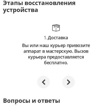
Этапы восстановления
от 3 500 ₽
устройства
Восстановление системы
от 2 500 ₽
Апгрейд
Доставка
от 3 000 ₽
1.
Вы или наш курьер привозите
аппарат в мастерскую. Вызов
курьера предоставляется
бесплатно.
Вопросы и ответы