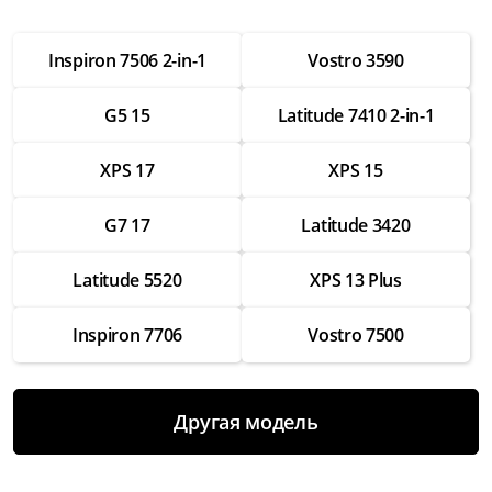
от 2 500 ₽
Inspiron 7506 2-in-1
Vostro 3590
Настройка операционной системы
от 2 500 ₽
G5 15
Latitude 7410 2-in-1
Модернизация
от 3 500 ₽
XPS 17
XPS 15
Замена Wifi
G7 17
Latitude 3420
от 3 500 ₽
Замена SSD
Latitude 5520
XPS 13 Plus
от 4 000 ₽
Inspiron 7706
Vostro 7500
Замена HDD
от 3 500 ₽
Замена экрана
Другая модель
от 7 000 ₽
Замена термопасты