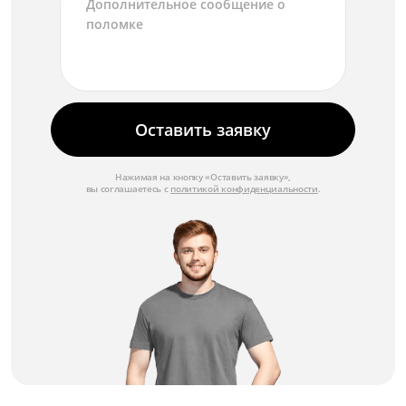
от 7 000 ₽
Замена материнской платы
от 10 000 ₽
Замена корпуса
Оставить заявку
от 6 000 ₽
Замена клавиатуры
Нажимая на кнопку «Оставить заявку»,
вы соглашаетесь с
политикой конфиденциальности
.
от 3 000 ₽
Замена камеры
от 2 500 ₽
Замена жесткого диска
от 3 500 ₽
Замена видеокарты
от 8 000 ₽
Замена батареи