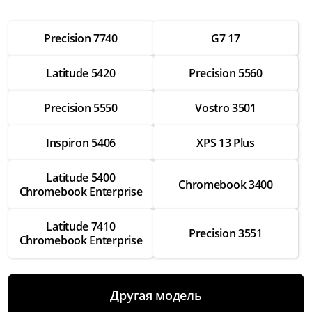
от 2 500 ₽
Precision 7740
G7 17
Настройка операционной системы
от 2 500 ₽
Latitude 5420
Precision 5560
Модернизация
от 3 500 ₽
Precision 5550
Vostro 3501
Замена Wifi
Inspiron 5406
XPS 13 Plus
от 3 500 ₽
Замена SSD
Latitude 5400
Chromebook 3400
Chromebook Enterprise
от 4 000 ₽
Замена HDD
Latitude 7410
Precision 3551
от 3 500 ₽
Chromebook Enterprise
Замена экрана
от 7 000 ₽
Другая модель
Замена термопасты