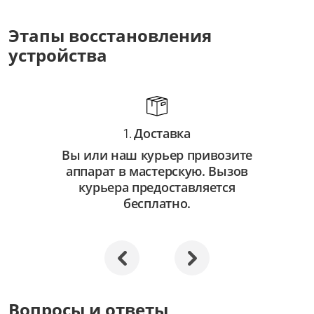
от 3 500 ₽
Этапы восстановления
Восстановление системы
устройства
от 2 500 ₽
Апгрейд
от 3 000 ₽
Доставка
1.
Вы или наш курьер привозите
аппарат в мастерскую. Вызов
курьера предоставляется
бесплатно.
Вопросы и ответы