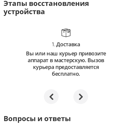
Этапы восстановления
от 3 500 ₽
устройства
Восстановление системы
от 2 500 ₽
Апгрейд
Доставка
от 3 000 ₽
1.
Вы или наш курьер привозите
аппарат в мастерскую. Вызов
курьера предоставляется
бесплатно.
Вопросы и ответы