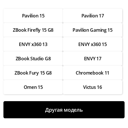
от 2 500 ₽
Pavilion 15
Pavilion 17
Настройка операционной системы
от 2 500 ₽
ZBook Firefly 15 G8
Pavilion Gaming 15
Модернизация
от 3 500 ₽
ENVY x360 13
ENVY x360 15
Замена Wifi
ZBook Studio G8
ENVY 17
от 3 500 ₽
Замена SSD
ZBook Fury 15 G8
Chromebook 11
от 4 000 ₽
Omen 15
Victus 16
Замена HDD
от 3 500 ₽
Замена экрана
Другая модель
от 7 000 ₽
Замена термопасты