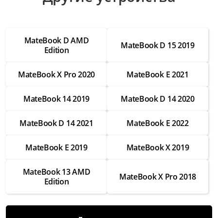
Настройка ПО
от 2 500 ₽
MateBook D AMD
Настройка операционной системы
MateBook D 15 2019
Edition
от 2 500 ₽
MateBook X Pro 2020
MateBook E 2021
Модернизация
от 3 500 ₽
MateBook 14 2019
MateBook D 14 2020
Замена Wifi
от 3 500 ₽
MateBook D 14 2021
MateBook E 2022
Замена SSD
MateBook E 2019
MateBook X 2019
от 4 000 ₽
Замена HDD
MateBook 13 AMD
MateBook X Pro 2018
от 3 500 ₽
Edition
Замена экрана
от 7 000 ₽