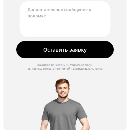
Замена матрицы экрана
от 7 000 ₽
Замена материнской платы
от 10 000 ₽
Замена корпуса
Оставить заявку
от 6 000 ₽
Замена клавиатуры
Нажимая на кнопку «Оставить заявку»,
вы соглашаетесь с
политикой конфиденциальности
.
от 3 000 ₽
Замена камеры
от 2 500 ₽
Замена жесткого диска
от 3 500 ₽
Замена видеокарты
от 8 000 ₽