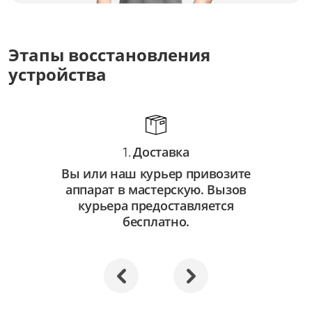
Замена батареи
от 3 500 ₽
Этапы восстановления
Восстановление системы
устройства
от 2 500 ₽
Апгрейд
от 3 000 ₽
Доставка
1.
Вы или наш курьер привозите
аппарат в мастерскую. Вызов
курьера предоставляется
бесплатно.