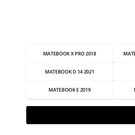
Замена Wifi
Замена SSD
Замена HDD
Замена экрана
MATEBOOK X PRO 2018
MATE
Замена термопасты
Замена тачпада
MATEBOOK D 14 2021
Замена системы охлаждения
MATEBOOK E 2019
Замена разъемов питания
Замена петлей
Замена оперативной памяти
Замена ОЗУ