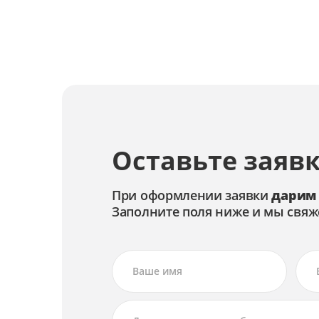
Замена матрицы экрана
Замена материнской платы
Замена корпуса
Замена клавиатуры
Оставьте заявк
Замена камеры
Замена жесткого диска
При оформлении заявки
дарим
Заполните поля ниже и мы свяж
Замена видеокарты
Замена батареи
Восстановление системы
Апгрейд