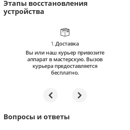
Этапы восстановления
от 3 500 ₽
устройства
Восстановление системы
от 2 500 ₽
Апгрейд
Доставка
от 3 000 ₽
1.
Вы или наш курьер привозите
аппарат в мастерскую. Вызов
курьера предоставляется
бесплатно.
Вопросы и ответы