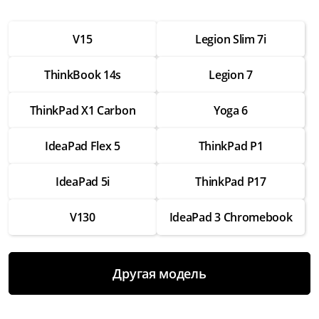
от 2 500 ₽
V15
Legion Slim 7i
Настройка операционной системы
от 2 500 ₽
ThinkBook 14s
Legion 7
Модернизация
от 3 500 ₽
ThinkPad X1 Carbon
Yoga 6
Замена Wifi
IdeaPad Flex 5
ThinkPad P1
от 3 500 ₽
Замена SSD
IdeaPad 5i
ThinkPad P17
от 4 000 ₽
V130
IdeaPad 3 Chromebook
Замена HDD
от 3 500 ₽
Замена экрана
Другая модель
от 7 000 ₽
Замена термопасты