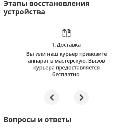
Этапы восстановления
от 3 500 ₽
устройства
Восстановление системы
от 2 500 ₽
Апгрейд
Доставка
от 3 000 ₽
1.
Вы или наш курьер привозите
аппарат в мастерскую. Вызов
курьера предоставляется
бесплатно.
Вопросы и ответы