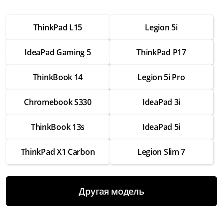
от 2 500 ₽
ThinkPad L15
Legion 5i
Настройка операционной системы
от 2 500 ₽
IdeaPad Gaming 5
ThinkPad P17
Модернизация
от 3 500 ₽
ThinkBook 14
Legion 5i Pro
Замена Wifi
Chromebook S330
IdeaPad 3i
от 3 500 ₽
Замена SSD
ThinkBook 13s
IdeaPad 5i
от 4 000 ₽
ThinkPad X1 Carbon
Legion Slim 7
Замена HDD
от 3 500 ₽
Замена экрана
Другая модель
от 7 000 ₽
Замена термопасты