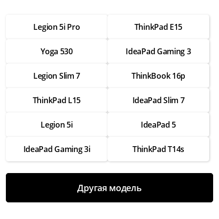
от 2 500 ₽
Legion 5i Pro
ThinkPad E15
Настройка операционной системы
от 2 500 ₽
Yoga 530
IdeaPad Gaming 3
Модернизация
от 3 500 ₽
Legion Slim 7
ThinkBook 16p
Замена Wifi
ThinkPad L15
IdeaPad Slim 7
от 3 500 ₽
Замена SSD
Legion 5i
IdeaPad 5
от 4 000 ₽
IdeaPad Gaming 3i
ThinkPad T14s
Замена HDD
от 3 500 ₽
Замена экрана
Другая модель
от 7 000 ₽
Замена термопасты