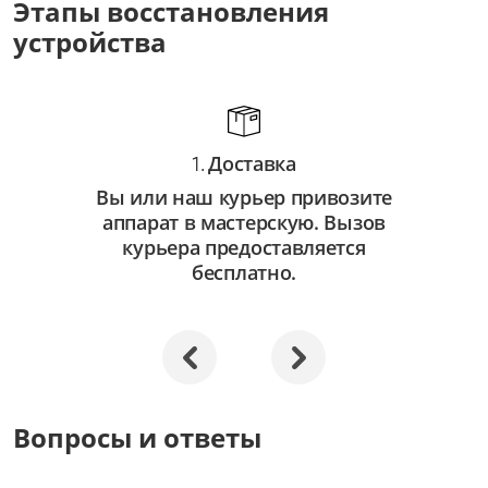
Этапы восстановления
от 3 500 ₽
устройства
Восстановление системы
от 2 500 ₽
Апгрейд
Доставка
от 3 000 ₽
1.
Вы или наш курьер привозите
аппарат в мастерскую. Вызов
курьера предоставляется
бесплатно.
Вопросы и ответы