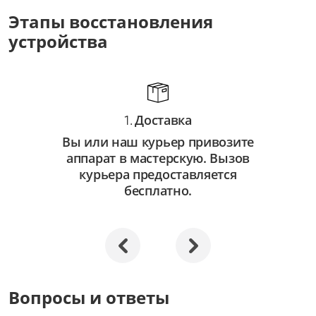
от 3 500 ₽
Этапы восстановления
устройства
Восстановление системы
от 2 500 ₽
Апгрейд
от 3 000 ₽
Доставка
1.
Вы или наш курьер привозите
аппарат в мастерскую. Вызов
курьера предоставляется
бесплатно.
Вопросы и ответы