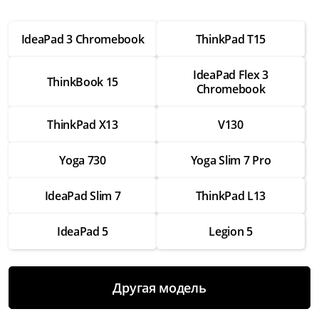
от 2 500 ₽
IdeaPad 3 Chromebook
ThinkPad T15
Настройка операционной системы
от 2 500 ₽
IdeaPad Flex 3
ThinkBook 15
Chromebook
Модернизация
от 3 500 ₽
ThinkPad X13
V130
Замена Wifi
от 3 500 ₽
Yoga 730
Yoga Slim 7 Pro
Замена SSD
IdeaPad Slim 7
ThinkPad L13
от 4 000 ₽
Замена HDD
IdeaPad 5
Legion 5
от 3 500 ₽
Замена экрана
Другая модель
от 7 000 ₽
Замена термопасты