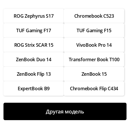
от 2 500 ₽
ROG Zephyrus S17
Chromebook C523
Настройка операционной системы
от 2 500 ₽
TUF Gaming F17
TUF Gaming F15
Модернизация
от 3 500 ₽
ROG Strix SCAR 15
VivoBook Pro 14
Замена Wifi
ZenBook Duo 14
Transformer Book T100
от 3 500 ₽
Замена SSD
ZenBook Flip 13
ZenBook 15
от 4 000 ₽
ExpertBook B9
Chromebook Flip C434
Замена HDD
от 3 500 ₽
Замена экрана
Другая модель
от 7 000 ₽
Замена термопасты