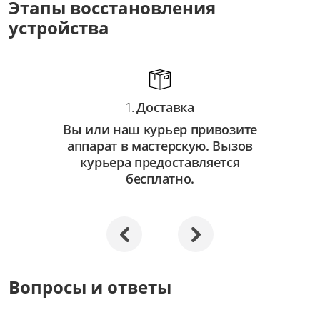
Этапы восстановления
от 3 500 ₽
устройства
Восстановление системы
от 2 500 ₽
Апгрейд
Доставка
от 3 000 ₽
1.
Вы или наш курьер привозите
аппарат в мастерскую. Вызов
курьера предоставляется
бесплатно.
Вопросы и ответы