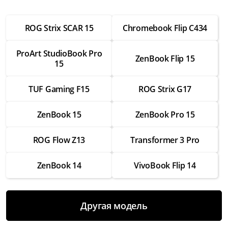
от 2 500 ₽
ROG Strix SCAR 15
Chromebook Flip C434
Настройка операционной системы
от 2 500 ₽
ProArt StudioBook Pro
ZenBook Flip 15
15
Модернизация
от 3 500 ₽
TUF Gaming F15
ROG Strix G17
Замена Wifi
от 3 500 ₽
ZenBook 15
ZenBook Pro 15
Замена SSD
ROG Flow Z13
Transformer 3 Pro
от 4 000 ₽
Замена HDD
ZenBook 14
VivoBook Flip 14
от 3 500 ₽
Замена экрана
Другая модель
от 7 000 ₽
Замена термопасты