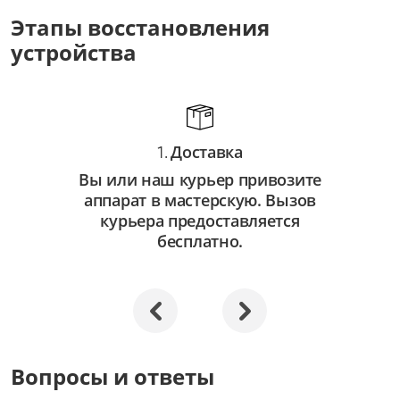
от 3 500 ₽
Этапы восстановления
устройства
Восстановление системы
от 2 500 ₽
Апгрейд
от 3 000 ₽
Доставка
1.
Вы или наш курьер привозите
аппарат в мастерскую. Вызов
курьера предоставляется
бесплатно.
Вопросы и ответы